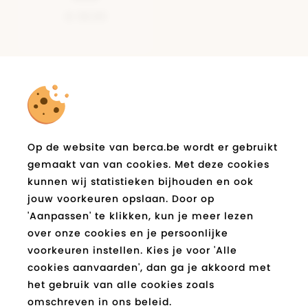
€ 39,99
Schrijf je in op de berca.be
nieuwsbrief
Op de website van berca.be wordt er gebruikt
en blijf op de hoogte!
gemaakt van van cookies. Met deze cookies
E-
kunnen wij statistieken bijhouden en ook
Verzend
mail
jouw voorkeuren opslaan. Door op
*
'Aanpassen' te klikken, kun je meer lezen
over onze cookies en je persoonlijke
Socials
voorkeuren instellen. Kies je voor 'Alle
cookies aanvaarden', dan ga je akkoord met
Facebook
Instagram
Pinterest
Youtube
Tiktok
Blog
het gebruik van alle cookies zoals
berca.be
berca.be
berca.be
berca.be
berca.be
berca.be
omschreven in ons beleid.