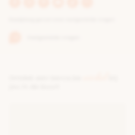
Facebook
Instagram
Pinterest
Youtube
Tiktok
Blog
berca.be
berca.be
berca.be
berca.be
berca.be
berca.be
Raadpleeg gerust onze veelgestelde vragen
Veelgestelde vragen
winkel
Ontdek een berca.be
bij
jou in de buurt