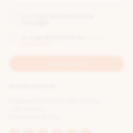
Ja, ik wens de nieuwsbrief te
ontvangen.
Ja, ik ga akkoord met de
privacy
regelgeving
Verstuur bericht
berca.be | Gerca NV
Hoogbeverenstraat 25, 8850 Ardooie
T.
051 74 04 64
BTW BE 0430 952 192