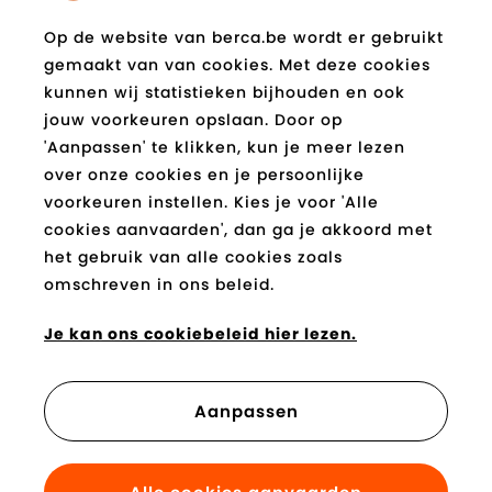
Op de website van berca.be wordt er gebruikt
Schrijf je in op de berca.be
gemaakt van van cookies. Met deze cookies
nieuwsbrief
kunnen wij statistieken bijhouden en ook
en blijf op de hoogte!
jouw voorkeuren opslaan. Door op
'Aanpassen' te klikken, kun je meer lezen
E-
Verzend
mail
over onze cookies en je persoonlijke
*
voorkeuren instellen. Kies je voor 'Alle
cookies aanvaarden', dan ga je akkoord met
Socials
het gebruik van alle cookies zoals
omschreven in ons beleid.
Facebook
Instagram
Pinterest
Youtube
Tiktok
Blog
berca.be
berca.be
berca.be
berca.be
berca.be
berca.be
Je kan ons cookiebeleid hier lezen.
Je kan betalen met
Aanpassen