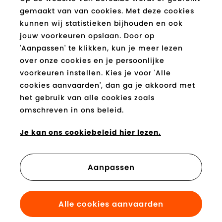
nieuwsbrief
en blijf op de hoogte!
gemaakt van van cookies. Met deze cookies
E-
kunnen wij statistieken bijhouden en ook
Verzend
mail
jouw voorkeuren opslaan. Door op
*
'Aanpassen' te klikken, kun je meer lezen
over onze cookies en je persoonlijke
Socials
voorkeuren instellen. Kies je voor 'Alle
cookies aanvaarden', dan ga je akkoord met
Facebook
Instagram
Pinterest
Youtube
Tiktok
Blog
het gebruik van alle cookies zoals
berca.be
berca.be
berca.be
berca.be
berca.be
berca.be
omschreven in ons beleid.
Je kan betalen met
Je kan ons cookiebeleid hier lezen.
Aanpassen
© 2026. berca.be. Alle rechten voorbehouden.
Algemene voorwaarden
-
Privacy
-
Disclaimer
Alle cookies aanvaarden
-
Cookies
-
Website by Webatvantage
FILTER