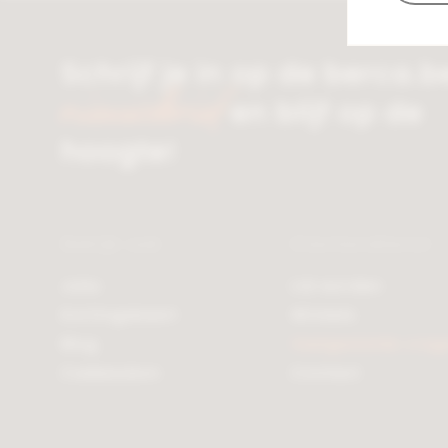
Schrijf je in op de berca.b
nieuwsbrief
en blijf op de
hoogte!
Bekijk ook
Klantendienst
Jobs
Lid worden
Kortingskaart
Winkels
Blog
Veelgestelde vrag
Cadeaubon
Contact