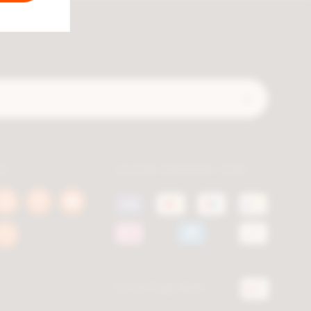
Verzend
ls
Je kan betalen met
book
Instagram
Pinterest
Youtube
a.be
berca.be
berca.be
berca.be
k
Blog
a.be
berca.be
Levering door