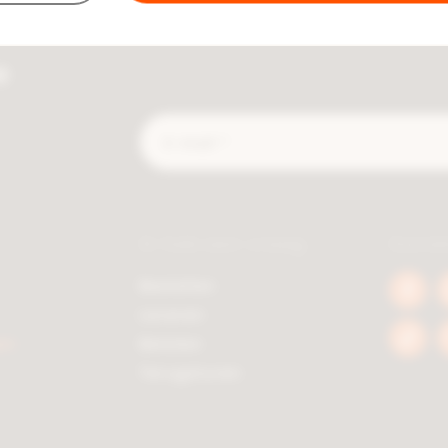
e
E-
mail
*
Ik heb een vraag
Socia
Bestellen
Face
Leveren
berc
en
Betalen
Tikto
berc
Terugsturen