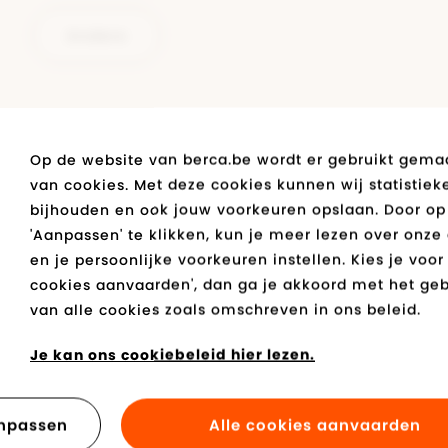
enverzorging
Diadora
Diadora
Diadora
Vans
Diadora
Geox
Mustang
gzolen
Bugatti
Vans
Tommy Hilfiger
Andere
uw
Polo Ralph Lauren
 in stock
Geox
Levi's
Kipling
Op de website van berca.be wordt er gebruikt gema
Vans
van cookies. Met deze cookies kunnen wij statistiek
bijhouden en ook jouw voorkeuren opslaan. Door op
Ik kan niet inloggen op mijn online account.
'Aanpassen' te klikken, kun je meer lezen over onze
en je persoonlijke voorkeuren instellen. Kies je voor 
cookies aanvaarden', dan ga je akkoord met het geb
van alle cookies zoals omschreven in ons beleid.
Je kan ons cookiebeleid hier lezen.
npassen
Alle cookies aanvaarden