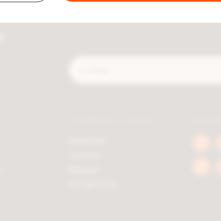
e
E-
mail
*
Ik heb een vraag
Socia
Bestellen
Face
Leveren
berc
en
Betalen
Tikto
berc
Terugsturen