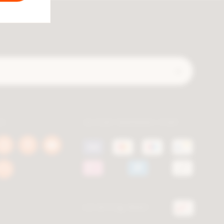
Verzend
ls
Je kan betalen met
book
Instagram
Pinterest
Youtube
a.be
berca.be
berca.be
berca.be
k
Blog
a.be
berca.be
Levering door