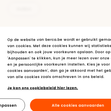
enverzorging
Diadora
Diadora
Diadora
Vans
Diadora
Geox
Mustang
gzolen
Bugatti
Vans
Tommy Hilfiger
Andere
uw
Polo Ralph Lauren
 in stock
Geox
Levi's
Kipling
Op de website van berca.be wordt er gebruikt gema
Vans
van cookies. Met deze cookies kunnen wij statistiek
bijhouden en ook jouw voorkeuren opslaan. Door op
Ik beschik over een klantenkaart, kan deze o
'Aanpassen' te klikken, kun je meer lezen over onze
worden?
en je persoonlijke voorkeuren instellen. Kies je voor 
cookies aanvaarden', dan ga je akkoord met het geb
van alle cookies zoals omschreven in ons beleid.
Kan ik als webshop klant ook een kortingska
Je kan ons cookiebeleid hier lezen.
npassen
Alle cookies aanvaarden