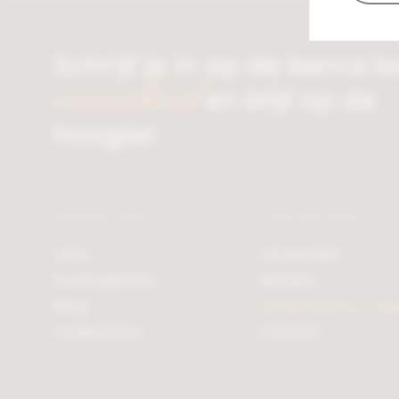
Schrijf je in op de berca.b
nieuwsbrief
en blijf op de
hoogte!
Bekijk ook
Klantendienst
Jobs
Lid worden
Kortingskaart
Winkels
Blog
Veelgestelde vrag
Cadeaubon
Contact