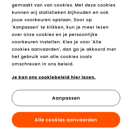
gemaakt van van cookies. Met deze cookies
E-
kunnen wij statistieken bijhouden en ook
Verzend
mail
jouw voorkeuren opslaan. Door op
*
'Aanpassen' te klikken, kun je meer lezen
over onze cookies en je persoonlijke
Socials
voorkeuren instellen. Kies je voor 'Alle
cookies aanvaarden', dan ga je akkoord met
Facebook
Instagram
Pinterest
Youtube
Tiktok
Blog
het gebruik van alle cookies zoals
berca.be
berca.be
berca.be
berca.be
berca.be
berca.be
omschreven in ons beleid.
Je kan betalen met
Je kan ons cookiebeleid hier lezen.
Aanpassen
© 2026. berca.be. Alle rechten voorbehouden.
Algemene voorwaarden
-
Privacy
-
Disclaimer
Alle cookies aanvaarden
-
Cookies
-
Website by Webatvantage