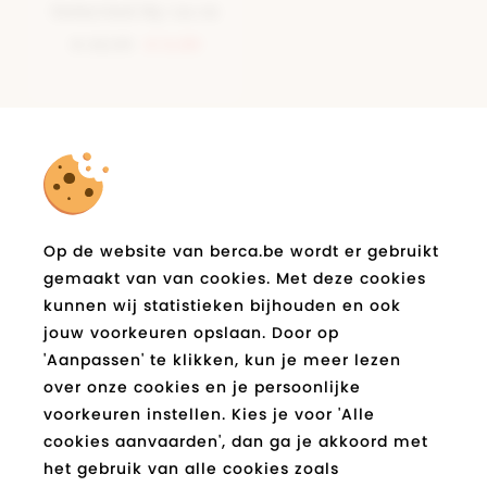
Selected By La.ra
€ 22,95
€ 6,89
Schrijf je in op de berca.be
nieuwsbrief
Op de website van berca.be wordt er gebruikt
en blijf op de hoogte!
gemaakt van van cookies. Met deze cookies
E-
kunnen wij statistieken bijhouden en ook
Verzend
mail
jouw voorkeuren opslaan. Door op
*
'Aanpassen' te klikken, kun je meer lezen
over onze cookies en je persoonlijke
Socials
voorkeuren instellen. Kies je voor 'Alle
cookies aanvaarden', dan ga je akkoord met
Facebook
Instagram
Pinterest
Youtube
Tiktok
Blog
het gebruik van alle cookies zoals
berca.be
berca.be
berca.be
berca.be
berca.be
berca.be