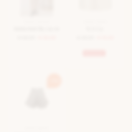
SHORT BLAUW
SHORT BEIGE
Selected By La.ra
O.n.l.y.
€ 59,99
€ 30,00
€ 29,99
€ 15,00
Bestseller
-70%
SHORT BRUIN