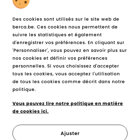
la newsletter
Abonnez-vous à
de
Des cookies sont utilisés sur le site web de
berca.be et restez informé
berca.be. Ces cookies nous permettent de
suivre les statistiques et également
E-
Expédié
d'enregistrer vos préférences. En cliquant sur
mail
*
'Personnaliser', vous pouvez en savoir plus sur
nos cookies et définir vos préférences
Socials
personnelles. Si vous choisissez d'accepter
tous les cookies, vous acceptez l'utilisation
de tous les cookies comme décrit dans notre
Facebook
Instagram
Pinterest
Youtube
Tiktok
Blog
berca.be
berca.be
berca.be
berca.be
berca.be
berca.be
politique.
Vous pouvez payer avec
Vous pouvez lire notre politique en matière
de cookies ici.
Ajuster
© 2026. berca.be. Tous les droits sont