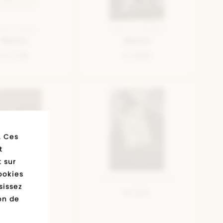
MELLE BRUN
SEMELLE ORANGE
Bama
Bama
€ 17,95
€ 19,95
. Ces
t
 sur
ookies
MELLE BEIGE
SEMELLE MULTICOLOUR
sissez
Bama
€ 2,95
ion de
€ 24,99