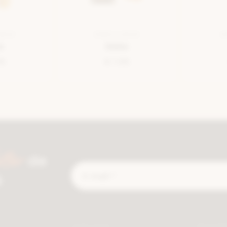
BRUN
SEMELLE BEIGE
S
e
Debe
95
€ 7,95
tter
de
E-
é
mail
*