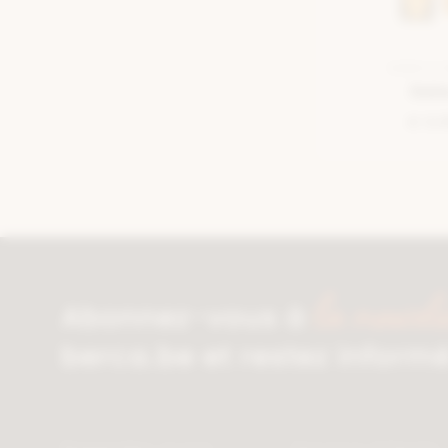
SEMELLE 
Deb
€ 9,
la newsle
Abonnez-vous à
berca.be et restez inform