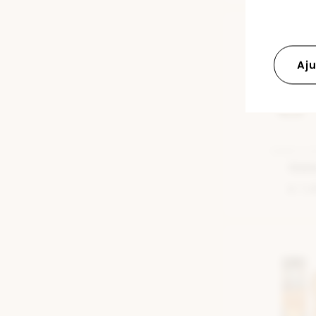
Aju
SEMELLE 
Deb
€ 7,