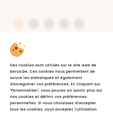
1
2
3
4
5
Suivant
la newsletter
Abonnez-vous à
de
Des cookies sont utilisés sur le site web de
berca.be et restez informé
berca.be. Ces cookies nous permettent de
suivre les statistiques et également
E-
Expédié
d'enregistrer vos préférences. En cliquant sur
mail
*
'Personnaliser', vous pouvez en savoir plus sur
nos cookies et définir vos préférences
Socials
personnelles. Si vous choisissez d'accepter
tous les cookies, vous acceptez l'utilisation